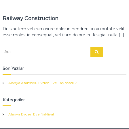
Railway Construction
Duis autem vel eum iriure dolor in hendrerit in vulputate velit
esse molestie consequat, vel illum dolore eu feugiat nulla […]
A
A
r
r
a
a
:
Son Yazılar
Alanya Asansörlü Evden Eve Taşımacılık
Kategoriler
Alanya Evden Eve Nakliyat