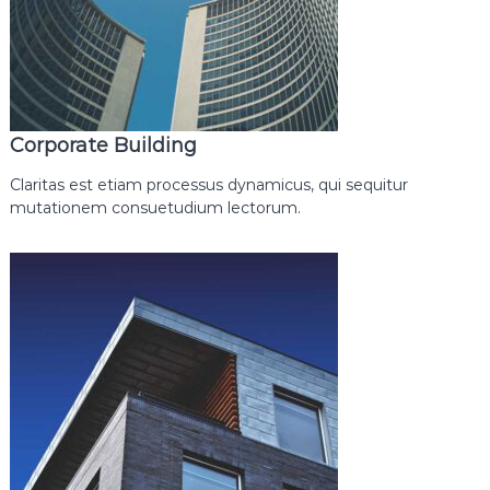
E
v
d
e
n
Corporate Building
E
v
Claritas est etiam processus dynamicus, qui sequitur
e
mutationem consuetudium lectorum.
N
a
k
l
i
y
a
t