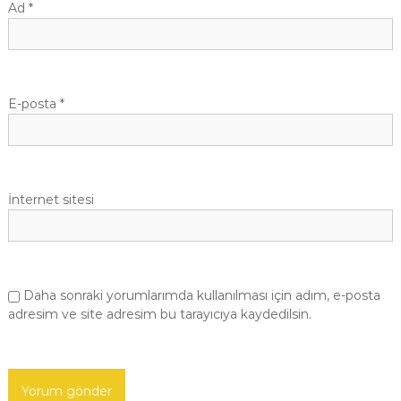
e
Ad
*
s
i
E-posta
*
İnternet sitesi
Daha sonraki yorumlarımda kullanılması için adım, e-posta
adresim ve site adresim bu tarayıcıya kaydedilsin.