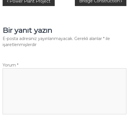
Y
Bridge Construction
Power Plant Project
a
z
Bir yanıt yazın
ı
E-posta adresiniz yayınlanmayacak.
Gerekli alanlar
*
ile
işaretlenmişlerdir
g
e
Yorum
*
z
i
n
m