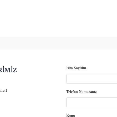
İsim Soyisim
RİMİZ
ire:1
Telefon Numaranız
Konu