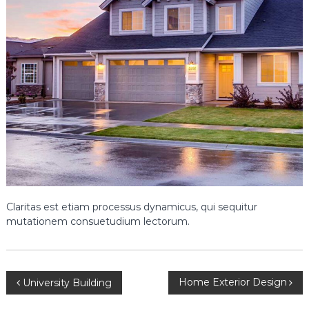
E
v
d
e
n
E
v
e
N
a
k
l
Claritas est etiam processus dynamicus, qui sequitur
i
mutationem consuetudium lectorum.
y
a
t
Y
Home Exterior Design
University Building