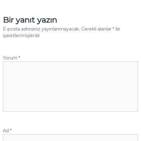
a
z
Bir yanıt yazın
ı
E-posta adresiniz yayınlanmayacak.
Gerekli alanlar
*
ile
işaretlenmişlerdir
g
e
Yorum
*
z
i
n
m
e
Ad
*